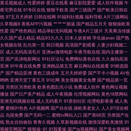
黄瓜视频成人
性爱婷婷
爱豆在线看
麻豆影院爱爱
成人软件视频
午
91重口味视频 国产精品自在线 欧美精品www 午夜剧场老司机 变态另类第二
夜宅男在线
91专区在线
狠狠干欧美
国产三级国产
国产欧美日韩在
线
97五月天婷婷
日韩在线网
91福利社视频
福利导航
A片三级网站
久草视频8
香蕉APP污视频
艹艹艹插逼
国产精品五月天
狠狠操欧美
页 九一传媒 三级片网片 91工厂熟女露脸 国产精品第八页 欧美操逼熟妇 午夜
性爱
国产绝色精品
精品孕妇无码视频
午夜A片三级片
天美果冻传媒
久久国产成人精品
精品93久久久
日本人妖射精
学生妹avav
国产熟
av电影 97殴美资源总站 国产日逼网 欧美资源站 在线成人欧美 超碰狠狠干
女视频在线
乱伦第一页
韩日视频
高清国产剧观看
人妻少妇视频二
区
成人无码高清毛片
亚洲av激情电影
午夜导航在线
国内主播第一
精品爱啪 日韩午夜伦 91国产精品操笔 丁香五月影院 欧美AⅤ在线观看 午夜福
页
国产高清电影网址
91社区论坛
免费网站黄色在线
久久偷拍高清
亚洲
91午夜在线免费
亚洲精品第五页
麻豆网站在线观看
91精选国
利剧场 99超碰总站 精品久久人妻 熟女超碰7 97超碰人人草 国产色图专区 欧
产
国产精品亚洲
黄色三级成年
五月天婷婷爱
国产不卡小视频
AV色
哟哟
亚洲天堂丁香五月
91社网
美女视频黄全免费
国产精品第一页
日精品8区 伊人久久免费 肏逼社区 久草超碰97在线 日韩天堂 91人妻在线 国
国
另类区另类欧美
欧美色图乱伦小说
免费成人软件
黄色网址视频
播放
国产日产美产精品
成人午夜视频
伦理视频网站
黄色18禁网站
内AV在线 人人射性爱视频 尤物午夜福利在线
亚洲无码视频在线
成人无码看片
91原创社区
伦理电影香港
成人免
费
蜜桃91色色
A片视频网
国产自在线
操欧美老女人
人人97综合精
品
岛国免费
国产无码一二
蜜桃tv网站入口
国产第66页
另类国产在
线
熟女自拍偷拍
青青久视频
久草新视频在线
激情深爱欧美激情
91
视频官网国产
狠狠操-91
91我要操
国产ts视频网站
国产美女视频网