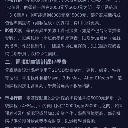
1-2個月）的學費一般在2000元至5000元之間，長期系統班
（3-6個月）則可能達到6000元至15000元。部分高端機構或
包含專業設備（如數位板）的課程，費用可能更高。
影響因素
：學費差異主要源于課程深度（如是否包含商業插畫
實戰）、班級規模（小班教學通常更貴）以及附加服務（如就
業指導、作品集制作）。建議學員在選擇前，先試聽課程或咨
詢往期學員，以確保性價比。
二、電腦動畫設計課程學費
電腦動畫設計課程側重于2D/3D動畫制作、建模、綁定、特效
等技能，常用軟件包括Maya、3ds Max、After Effects等。這
類課程因技術含量高，學費普遍高于板繪培訓。
市場行情
：零基礎動畫設計課程的學費通常從5000元起步，系
統課程（4-8個月）的費用多在10000元至25000元之間。如果
課程涉及行業認證或與知名企業合作，學費可能更高。部分機
構提供分期付款或獎學金制度，以減輕學員負擔。