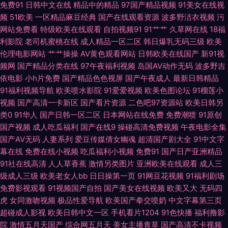
免费91
日韩中文在线
精品中的精品
97国产精品视频
91美女在线视
类欧美 午夜小视频在线 91福利在线观看 www五月天 福利导航偷拍亚洲 久
频
51欧美
一区精品麻豆经典
国产在线观看资源
波多野洁衣视频
污
网站免费看
特级欧美在线观看
自拍视频91
91艹艹
久草网在线
18福
久精品青青草 青青草原香蕉伊人 午夜福利66 91国内高清 操操色情到 国产在
利影院
老司机蜜桃在线
成人精品一区二区
韩日爆乳无码三级
欧美
伦理电影网站
艹艹操操
AV黄色观看网站
日韩欧美在线国产
新91视
线啪在线啪 另类欧美日韩国产 人妖另类 亚洲另类性 91视频91九色 超碰免费
频网
国产精品分类在线
97午夜福利视频
岛国AV动作无码
波多野吉
依电影
小h片免费
国产精品色色视屏
国产午夜成人
最新日韩精品
伪娘91 国产三级自拍视频 久久只这里有精品 日韩精品在线电影 亚州性爱自
91福利视频导航
欧美喷水影院
91爱爱视频
欧美色图论坛
91榴莲小
视频
国产高清一卡新区
国产看片资源
二色吧97资源站
欧美日韩另
类0
91华人
国产日韩一区二区
日本网站在线免费
免费潮喷
91原创
拍图片 91九色123区 www9玖玖 精品蜜桃9199 2026在线h网 白丝巨乳被后
国产视频
成人吃瓜福利
国产在线9
操碰高清免费视频
午夜电影全集
国产AV无码
人妻系列
爱豆传媒倩女幽魂
超清国产剧大全
91中文字
入 黑丝自慰 欧美另内A∨ 亚洲3级AV 91视频免费网站 超碰91干干 国产传媒
幕在线
免费在线小视频
吃瓜福利小视频
免费91
国产日产亚洲精品
91社在线高清
人人草香蕉
激情另类图片
亚洲欧美在线观看
成人三
在线视频 久久草这里有精品 人妻玖玖 五月天青青草 51香蕉社区 99热福利
级成人三级
欧美老女人bb
日日操第一页
91网豆花视频
91福利剧场
免费影视观看
91视频国产自拍
国产美女在线视频
欧美又大
无码四
国产精品自拍九区 麻豆91 熟妇视频91 91免费看网站 草草浮力第一人 国产精
虎
女同激吻视频
极品性爱导航
欧美国产拳交喷奶
中文字幕第三页
超碰成人影视
欧美日韩中文一区
手机看片1204
91色快播
福利撸影
品啪啪啪 狼人伊人 人人干超碰 午夜福利色av 91蜜桃麻豆 成人电影AV 韩国
院
激情五月天国产
综合网五月天
美女主播青草
国产高清不卡视频