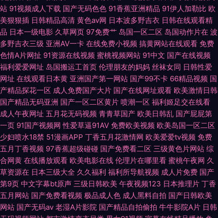
站
91视频成人下载
国产无码色色
91香蕉亚洲精品
91伊人加勒比
欧
美狠狠插
日韩精品高清
黄色av网
日本波多野吉衣
日韩在线观看精
品
日本一级电影
久草网页
97免费艹
岛国一区二区
岛国动作片在
波
多野吉衣三级
亚洲AV一卡
在线免费小视频
搞黄网站在线观看
免费
色情A片网扯
91资源在线视频
蜜桃视频网站
91中文
国产在线视频
福利爱爱网址
岛国搬运工首页
伦理朋友的妈妈
丝袜女同
日韩性爱
网址
在线观看日本黄
亚洲国产第一网站
国产99不卡
66精品视频
国
产精品探花一区
成人免费国产大片
国产在线网址观看
欧美激情日韩
国产精品无码亚洲
国产一区二区黄片
喷潮一区
福利姬足交在线看
成人午夜网址
五月花无码视频
青青草国产
欧美日韩乱
国产屁屁第
一页
91国产视频网
性爱草逼91AV
免费欧美视频
欧美岛国一区二区
少妇喷水18禁
51漫画APP
丁香五月花激情网
欧美爱爱tv视频
免费
五月丁香视频
97香蕉超级碰碰
国产免费看二区
三级黄色片网站
综
合网黄
在线播放观看
欧美电影在线
伦理片在哪里看
蜜桃午夜网
久
草资源在
日本三级大全
久久福利
福利所导航视频
成人片免费
国产
第9页
中文字幕bt原声
三级日韩欧美
午夜视频123
日本推理片
丁香
五月网站
国产免费看视频
极品成人色
成人黑料自拍
国产日韩欧美
网站
国产无码av
老湿A片影院
国产精品自拍偷拍
牛牛影院A片
日韩