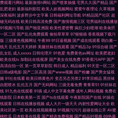
费观看污网站
最新激情h网站
国产喷浆抽搐
宅男久久国产精品
国产
乱肥老妇
最新福利影院
欧美人妖视频网站
窝窝午夜理论
久草视频
深夜福利
波多野步中文字幕
日韩福利网址导航
91精品国产社区
超
碰无码在线
欧美日韩高清免费
国产激情视频三区
宅男福利在线播放
91视频污导航
国产啪亚洲国
欧美性爱密臀
疯狂少妇喷潮
欧美肏屄
一区二区
国产乱伦免费观看
偷拍草草草
97狠狠插
香蕉视频下载污
版
三级黄色视频网址
午夜99
91日逼视频
国产成在线观看
萌白酱一
线天
乱伦五月天婷婷
美腿丝袜在线观看
国产精品3p
91综合碰
国产
乱女乱
成人xxxxx
日韩伦理片
91色爱
免费黄色av网址
欧美肥老妇
欧美在线tv
加勒比在线视屏
国产美女在线免费
91香蕉污APP
国产
高清自拍一区
第一页草草影院
韩日成人
精品福利
91天堂一区二区
日韩a级电影
国产二区高清
国产www视频
国产粉嫩
国产男女猛视
频
91社在线看
欧美日韩黄色片
变态另态另类2
91李宗精品
黑丝袜
自慰喷水
乱伦五月
国产无码网站
三级无毒免费
青青草51
91丝袜在
线
91九色在线观看
91插
成人中文字幕免费
成年人网站视频
免费在
线影院
日本欧美第一页
国产ts在线观看
午夜影院国产在线
91操在
线观看
日韩在线播放视频
成人大片一级天天
内射性爱网址大全
欧
美社区第一页
欧美在线视频播放
91视频污污污
超碰在线公开
AV蜜
桃吃瓜
日本欧美在线看
国产精选免费视频
国产精品91视频
69热最