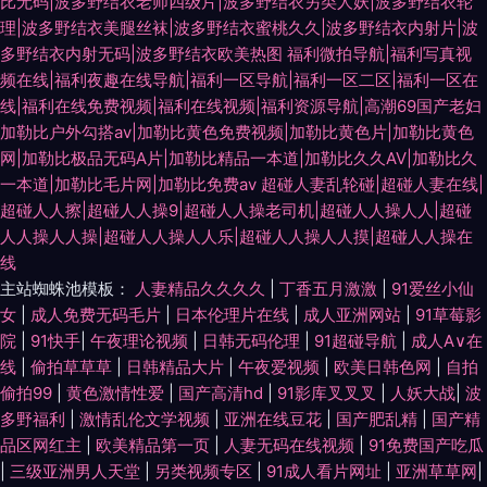
比无码|波多野结衣老师四级片|波多野结衣另类人妖|波多野结衣轮
理|波多野结衣美腿丝袜|波多野结衣蜜桃久久|波多野结衣内射片|波
多野结衣内射无码|波多野结衣欧美热图
福利微拍导航|福利写真视
频在线|福利夜趣在线导航|福利一区导航|福利一区二区|福利一区在
线|福利在线免费视频|福利在线视频|福利资源导航|高潮69国产老妇
加勒比户外勾搭av|加勒比黄色免费视频|加勒比黄色片|加勒比黄色
网|加勒比极品无码A片|加勒比精品一本道|加勒比久久AV|加勒比久
一本道|加勒比毛片网|加勒比免费av
超碰人妻乱轮碰|超碰人妻在线|
超碰人人擦|超碰人人操9|超碰人人操老司机|超碰人人操人人|超碰
人人操人人操|超碰人人操人人乐|超碰人人操人人摸|超碰人人操在
线
主站蜘蛛池模板：
人妻精品久久久久
|
丁香五月激激
|
91爱丝小仙
女
|
成人免费无码毛片
|
日本伦理片在线
|
成人亚洲网站
|
91草莓影
院
|
91快手
|
午夜理论视频
|
日韩无码伦理
|
91超碰导航
|
成人A∨在
线
|
偷拍草草草
|
日韩精品大片
|
午夜爱视频
|
欧美日韩色网
|
自拍
偷拍99
|
黄色激情性爱
|
国产高清hd
|
91影库叉叉叉
|
人妖大战
|
波
多野福利
|
激情乱伦文学视频
|
亚洲在线豆花
|
国产肥乱精
|
国产精
品区网红主
|
欧美精品第一页
|
人妻无码在线视频
|
91免费国产吃瓜
|
三级亚洲男人天堂
|
另类视频专区
|
91成人看片网址
|
亚洲草草网
|