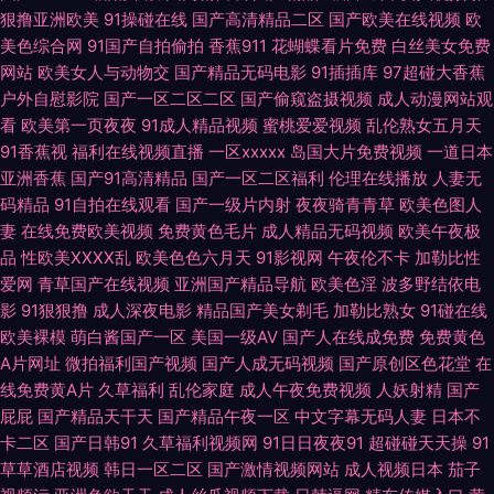
狠撸亚洲欧美
91操碰在线
国产高清精品二区
国产欧美在线视频
欧
色导 国产深福利 日本91视频 亚洲三级av 91美脚恋足社区 波多野吉衣家91
美色综合网
91国产自拍偷拍
香蕉911
花蝴蝶看片免费
白丝美女免费
网站
欧美女人与动物交
国产精品无码电影
91插插库
97超碰大香蕉
国产成人十二区 日本成人A片网址 91香蕉在线网站 超碰在线影院 www91n
户外自慰影院
国产一区二区二区
国产偷窥盗摄视频
成人动漫网站观
看
欧美第一页夜夜
91成人精品视频
蜜桃爱爱视频
乱伦熟女五月天
在线 91一道本 欧美射精 亚洲网址黄色 亚洲91网站 日本色情导航 国产视频
91香蕉视
福利在线视频直播
一区xxxxx
岛国大片免费视频
一道日本
亚洲香蕉
国产91高清精品
国产一区二区福利
伦理在线播放
人妻无
11页 www变态天堂 变态另类欧美 在线视频第6页 97超碰色情 精品视频99
码精品
91自拍在线观看
国产一级片内射
夜夜骑青青草
欧美色图人
妻
在线免费欧美视频
免费黄色毛片
成人精品无码视频
欧美午夜极
免费黄色片子 欧美性国产 日韩在线精品色色 午夜少好福利 足交丝袜在线视
品
性欧美ⅩⅩⅩⅩ乱
欧美色色六月天
91影视网
午夜伦不卡
加勒比性
爱网
青草国产在线视频
亚洲国产精品导航
欧美色淫
波多野结依电
频 91免费网页链接 东京热AV综合网 国产性爱区一区 青娱乐91 三级网站国
影
91狠狠撸
成人深夜电影
精品国产美女剃毛
加勒比熟女
91碰在线
欧美裸模
萌白酱国产一区
美国一级AV
国产人在线成免费
免费黄色
产 亚洲影视一二三区 91内射白虎白丝 AV在线资源网 超碰人人熟女 国产10
A片网址
微拍福利国产视频
国产人成无码视频
国产原创区色花堂
在
线免费黄A片
久草福利
乱伦家庭
成人午夜免费视频
人妖射精
国产
页 黄网站观看入口 老湿机福利69 欧美亚州国产 日韩A∨小电影 五月天影院
屁屁
国产精品天干天
国产精品午夜一区
中文字幕无码人妻
日本不
卡二区
国产日韩91
久草福利视频网
91日日夜夜91
超碰碰天天操
91
一级肏屄 91大神网址 www99肏 韩国操逼网 美女瑟瑟视频 日韩欧美撸啊撸
草草酒店视频
韩日一区二区
国产激情视频网站
成人视频日本
茄子