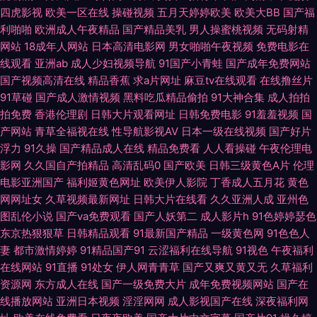
四虎影视
欧美一区在线
操碰视频
五月天婷婷欧美
欧美大BB
国产福
偷拍免费观看 欧美久草网 日日夜夜看毛片 在线观看成人网站 97蜜桃网 豆花
利啪啪
欧洲成人午夜精品
国产精品美乳
男人操蜜桃视频
无码射精
网站
18成年人网站
日本高清电影网
男女啪啪午夜视频
免费电影在
视频导航 久久老湿 人人摸97 亚洲色97 91作爱 国产中出在线观看 欧美A片免
线观看
亚洲ab
成人少妇视频导航
91国产小青蛙
国产成年免费网站
国产视频高清在线
精品香蕉
求a片网址
麻豆tv在线观看
在线撸丝片
费视频 熟女人妻影音先锋 自拍第一页 a女v片电影探花 国产精品足交1区 老
91草碰
国产成人激情视频
黑料吃瓜精品偷拍
91大神合集
成人拍拍
拍免费
香港伦理剧
日韩大片观看网址
日韩免费电影
91羞羞视频
国
湿69 日本大香蕉伊人网 91视频91 丁香五月花影院 久草资源在线视频 日韩
产网站
青草全福视在线
性导航影视AV
日本一级在线视频
国产好片
浮力
91久操
国产精品成人在线
精品免费看
人人看操碰
午夜伦理电
A∨手机在线 亚洲巨乳16区 91资原总站 大香蕉青草 精品电影在线观看 日韩
影网
久久国自产拍精品
高清乱码0
国产欧美
日韩三级黄色A片
伦理
电影亚洲国产
福利姬黄色网址
欧美伊人影院
丁香成人五月花
黄色
色日逼网 91cn熟女 AV午夜影视 国产欧美日韩综合 蜜桃91逼视频 色天堂性
网网址女
久草视频最新网址
日韩大片在线看
久久亚洲人成
亚州色
图乱伦小说
国产va免费观看
国产人妖第二
成人影片h
91色婷婷瑟色
交 91白虎美女交配 www俺去射 国产精品日日摸 欧美艹逼 午夜香蕉av影院
东京热狠狠草
日韩精品观看
91最新国产精品
一级黄色网
91色色人
妻
都市激情婷婷
91精品国产91
云涩福利在线导航
91视色
午夜福利
在线网站
91直播
91处女
伊人网青青草
国产又爽又黄又无
久草福利
91探花app 成人毛片基地 久草视频免费福利 日本黄色 亚洲一线网站 97在线
资源网
东方成人在线
国产一级免费大片
成年免费视频网站
国产在
线播放网站
亚洲日本视频
淫淫网网
成人影视国产在线
深夜福利网
超碰丝袜 福利导航入口 久久副利网 天天肏屄在线 91人妻超碰 抖阴蜜桃樱桃