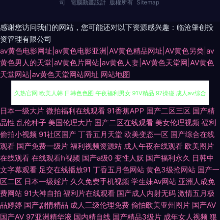
司
電腦動畫設計
版權所有
Sitemap
感谢您访问我们的网站，您可能还对以下资源感兴趣：临沧肇创投
资管理有限公司
av黄色电影网址|av黄色电影亚洲|AV黄色精品网址|AV黄色另类|av
黄色男人的天堂|aV黄色片网站|av黄色人妻|AV黄色天堂网|AV黄色
天堂网站|av黄色天堂网站网址
网站地图
第一福利所AV 欧美色性交 97超碰论坛 国产精品内射视频 极品视频久久青草
日本一级大片
微拍福利在线观看
91香蕉APP
国产二区三区
国产精
品性
乱伦种子
美国伦理大片
国产二区在线观看
美女伦理视频
福利
久热官网 欧美人韩 日韩色色图 午夜福利男女 91V精品 97操碰 成人av综合
偷拍小视频
91社区国产
丁香五月天堂
欧美变态一区
国产综合在线
观看
国产免费一级片
福利视频资源站
成人午夜在线观看
欧美图片
激情综合影院 青青草草网 涩性爱v 91大神孕妇 成人sss网站 国产一二av 美
在线观看
在线观看h视频
国产a级0
变性人妖
国产福利永久
日韩中
文字幕观看
足交在线播放91
丁香五月色网站
黄色3级抢网站
国产一
区二区
日本一级婬片
久久免费手机视频
学生妹Av网站
亚洲人成免
女午夜私人影院 人妖黃色一級A片 微拍福利88 亚洲黄网2025 51草逼 97超
费网站
91大神自拍
福利片在线观看
国产成人内射无码
激情五月极
品婷婷
国产剧情精品
成人三级伦理免费
偷怕欧美亚州图片
国产AV
碰源 www欧美粗大 国产人妖av网 亚洲另类偷拍精品 www人人色 第一福利
国产AV
97亚洲精华液
国内精自线
国产精品3级片
成年女人视频
狠