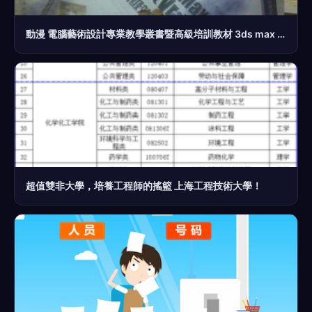
動漫 電腦藝術設計專業教學叢書暨高級培訓教材 3ds max 2008 vray照片級效果圖實戰 附光盤
超值雙非大學，培養工程師的搖籃 上海工程技術大學！