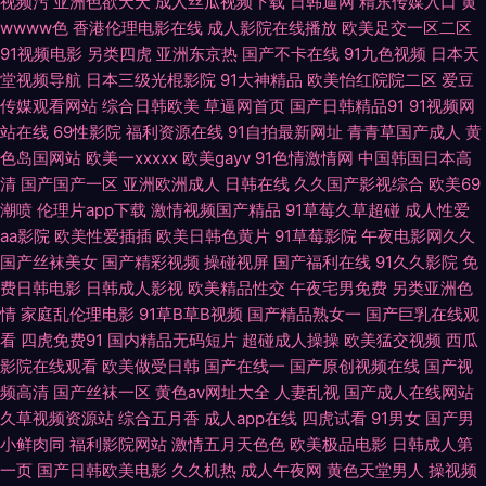
视频污
亚洲色欲天天
成人丝瓜视频下载
日韩逼网
精东传媒入口
黄
最新AV AV豆花官网 成人看片免费看 国产夫妻啪啪在线 黄色福利社毛茸茸
wwww色
香港伦理电影在线
成人影院在线播放
欧美足交一区二区
91视频电影
另类四虎
亚洲东京热
国产不卡在线
91九色视频
日本天
堂视频导航
日本三级光棍影院
91大神精品
欧美怡红院院二区
爱豆
日韩人妻无码破解 91n在线看 www五月天婷婷 国产插穴 激情一道本 欧美天
传媒观看网站
综合日韩欧美
草逼网首页
国产日韩精品91
91视频网
站在线
69性影院
福利资源在线
91自拍最新网址
青青草国产成人
黄
天好逼网 四虎性爱aV 亚洲另类影院 91户外露出 97色色超碰在线 成人性生
色岛国网站
欧美一xxxxx
欧美gayv
91色情激情网
中国韩国日本高
清
国产国产一区
亚洲欧洲成人
日韩在线
久久国产影视综合
欧美69
活视 韩国黄色电影在线 久久肏逼网 欧美日韩导航 91每日大赛打桩 超碰97人
潮喷
伦理片app下载
激情视频国产精品
91草莓久草超碰
成人性爱
aa影院
欧美性爱插插
欧美日韩色黄片
91草莓影院
午夜电影网久久
人模 国产精品三级片 极品在线二区国产 欧美啪啪午夜频道 日韩女优无码a
国产丝袜美女
国产精彩视频
操碰视屏
国产福利在线
91久久影院
免
费日韩电影
日韩成人影视
欧美精品性交
午夜宅男免费
另类亚洲色
亚洲色图 91玖玖 av探花 国产TS网站 久热伊人 欧美在线电影群P 天天操片
情
家庭乱伦理电影
91草B草B视频
国产精品熟女一
国产巨乳在线观
看
四虎免费91
国内精品无码短片
超碰成人操操
欧美猛交视频
西瓜
亚洲性爱小说网 91精选在线观看 wwwAV资源网 丁香五月网站 含羞草在线
影院在线观看
欧美做受日韩
国产在线一
国产原创视频在线
国产视
频高清
国产丝袜一区
黄色av网址大全
人妻乱视
国产成人在线网站
久久国产网站 五月丁香成人网 91超碰在线咨询 99福利社 成人精品午夜剧场
久草视频资源站
综合五月香
成人app在线
四虎试看
91男女
国产男
小鲜肉同
福利影院网站
激情五月天色色
欧美极品电影
日韩成人第
日本熟女另类 爱豆传媒69AV 国产区在线不卡9 老湿机成人网站 人妻少妇另
一页
国产日韩欧美电影
久久机热
成人午夜网
黄色天堂男人
操视频