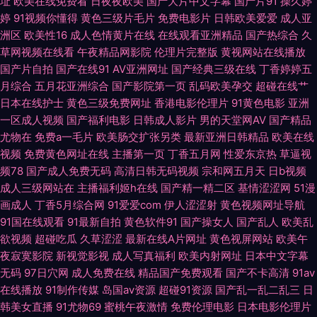
址
欧美在线免费看
日夜夜欧美
国产大片中文字幕
国产片91
操久婷
婷
91视频你懂得
黄色三级片毛片
免费电影片
日韩欧美爱爱
成人亚
91 久草免费福利网站 日本有码天堂 在线观看欧美肏屄 av性爱片 国产综合五
洲区
欧美性16
成人色情黄片在线
在线观看亚洲精品
国产热综合
久
草网视频在线看
午夜精品网影院
伦理片完整版
黄视网站在线播放
五 欧美国产开 香蕉福利 av理论片在线 国产久草免视频 欧美日韩在线射精
国产片自拍
国产在线91
AV亚洲网址
国产经典三级在线
丁香婷婷五
月综合
五月花亚洲综合
国产影院第一页
乱码欧美孕交
超碰在线艹
午夜男人电影A片 97超碰在线人人 国产传媒精选 麻豆视频在线 日韩黄色AV
日本在线护士
黄色三级免费网址
香港电影伦理片
91黄色电影
亚洲
一区成人视频
国产福利电影
日韩成人影片
男的天堂网AV
国产精品
网站 国产精品25 五月丁香福利影院 99草草视频 日本中文字幕黄色 综合色图
尤物在
免费a一毛片
欧美肠交扩张另类
最新亚洲日韩精品
欧美在线
视频
免费黄色网址在线
主播第一页
丁香五月网
性爱东京热
草逼视
影音先锋 超碰91吃瓜 黄色库存 日韩AV成人网 综合操逼网亚洲 东京热AⅤ在
频78
国产成人免费无码
高清日韩无码视频
宗和网五月天
日b视频
成人三级网站在
主播福利姬h在线
国产精一精二区
基情涩涩网
51漫
线 女同肛交综合网 婷婷瑟瑟在线 91妹妹 豆花成人精品网 老司机性交网 日韩
画成人
丁香5月综合网
91爱爱com
伊人涩涩射
黄色视频网址导航
91国在线观看
91最新自拍
黄色软件91
国产操女人
国产乱人
欧美乱
综合色 51无码 超碰99丝袜诱惑 久久在想5 深夜福利导航在线 91视频入口 豆
欲视频
超碰吃瓜
久草涩涩
最新在线A片网址
黄色视屏网站
欧美午
夜寂寞影院
新视觉影视
成人写真福利
欧美内射网址
日本中文字幕
花在线免费 老司机午夜福利片 色欲97蜜桃 91国产丝袜 成人视屏在线 老师机
无码
97日穴网
成人免费在线
精品国产免费观看
国产不卡高清
91av
在线播放
91制作传媒
岛国av资源
超碰91资源
国产乱一乱二乱三
日
黄色A片 婷婷社区五月天 91丝袜美女视频 国产97色 男人的天堂无码 微拍92
韩美女直播
91尤物69
蜜桃午夜激情
免费伦理电影
日本电影伦理片