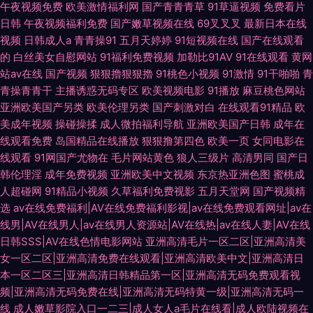
午夜视频免费
欧美激情福利网
国产青青青草
91草逼视频
免费看片
日韩
午夜视频福利免费
国产嫩草视频在线
69叉叉叉
最新日本在线
视频
日韩成人a
青青操91
五月天婷婷
91短视频在线
国产在线观看
的
白丝美女自慰网站
91福利免费视频
加勒比91AV
91在线观看
黄网
站av在线
国产视频
狠狠擼狠狠擼
91桃色小视频
91激情
91干啪啪
青
青操青青干
主播诱惑无码专区
欧美视频电影
91播放
麻豆桃色网站
亚洲欧美国产另类
欧美伦理另类
国产刺激对白
在线观看91精品
欧
美成年视频
操碰操揉
成人微拍福利导航
亚洲欧美国产日韩
成年在
线观看免费
岛国精品在线播放
狠狠撸第四色
欧美一页
女同电影在
线观看
91网国产尤物在
毛片网站黄色
狼人三级片
高清男同
国产日
韩伦理淫
成年免费视频
亚洲欧美中文视频
东京热亚洲色图
蜜桃成
人超碰网
91精品小视频
久草福利免费视影
五月天堂网
国产视频精
选
av在线免费福利|AV在线免费福利影视|av在线免费观看网址|av在
线男|AV在线男人|av在线男人资源站|AV在线热|av在线人妻|AV在线
日韩SSS|AV在线色情电影网站
亚洲高清毛片一区二区|亚洲高清美
女一区二区|亚洲高清免费在线观看|亚洲高清欧美中文|亚洲高清日
本一区二区三|亚洲高清日韩精品第一区|亚洲高清无码免费观看视
频|亚洲高清无码免费在线|亚洲高清无码特黄一级|亚洲高清无码一
线
成人嫩草影院入口一二三|成人女人a毛片在线看|成人欧陆视频在