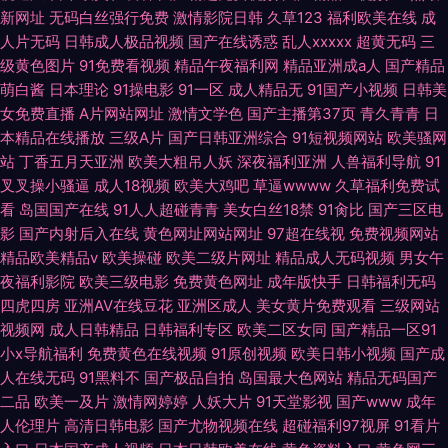
新网址
无码白丝强行免费
激情影院日韩
久草123
福利欧美在线
成
人片无码
日韩成人极品视频
国产在线诱惑
乱人xxxxx
超黄无码
三
级黄色图片
91免费看视频
精品午夜福利网
精品亚洲成a人
国产精品
萌白酱
日本理论
91操电影
91一区
成人精品无
91国产小视频
日韩美
女免费直播
A片网站网址
激情文学色
国产主播第37页
青久青青
日
本精品在线播放
三级A片
国产日韩亚洲综合
91短视频网站
欧美骚网
站
丁香五月天亚洲
欧美大粗吊人妖
深夜福利亚洲
人兽福利导航
91
叉叉操小骚逼
成人18视频
欧美大鸡吧
草逼wwww
久草福利免费试
看
岛国国产在线
91人人超碰青青
美女白丝18禁
91肏比
国产三区电
影
国产内射后入在线
黄色网址网站网址
97超在线视
免费视频网站
精品欧美精品v
欧美操碰
欧美二级片网址
精品成人无码视频
男女午
夜福利影院
欧美三级电影
免费黄色网址
成年版快手
日韩福利无码
四虎四房
亚洲AV在线豆花
亚洲区成人
美女黄片免费观看
三级网站
视频网
成人日韩精品
日韩福利专区
欧美二区女同
国产精品一区91
小x导航福利
免费黄色在线视频
91原创视频
欧美日韩小视频
国产成
人在线无码
91黑料不
国产极品自拍
岛国最大色网站
精品无码国产
二品
欧美一及片
激情网婷婷
人妖大片
91天堂影视
国产www
成年
人伦理片
高清日韩电影
国产尤物视频在线
超碰福利97视屏
91看片