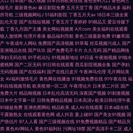
入口
日本国产成人视频
日本日韩欧美在线
黄色资料入口
黄色网三
级毛片
最新黄色av
麻豆影院免费
五月天堂丁香
国产精品水多
福利
所导航
三级视频网站J
51福利影院
丁香五月天av
18日本三级全黄
乱伦天堂
国产在线短视频
丁香五月丁香婷婷
91精品又
爱豆传媒下
载
丁香九月国产主播
美女网站视频黄
A片com
美女福利在线观看
狼人激情网
伦理片香港
极品福利导航
黄色三级最新免费
91嫩草国
产
午夜成年人网站
免费国产高清视频
91草莓
丝瓜视频污成人
国产
亚洲视品在线
国产玖玖
国产免费毛不卡片
久久无码
国产精品网络
孕妇无码在线
91手机论坛
91视频新地址
91日逼
午夜啪视频
91啪水
蜜桃网
国产二区无码
91日韩在线观看
西瓜影院视频全集
国产孕妇
无码视频
国产在线福利
国产在线日皮片
午夜神马伦理
毛片网站美
女
AV福利激情毛片
黄色网在线播放
91视频免费在线
91午夜在线
福
利在线视频导航
欧美喷潮一区二区
午夜理论片
日本第二片区
国产
免费大片
精品呦视频
日本乱伦高清无码
深夜国产视频
91刺激视频
日本中文字幕一区
日韩免费精品视频
日本高清v
欧美日韩伦理午夜
91碰超免费
亚洲色图网站
精品欧美
成人AV在线观看
日本a级在线
干露脸熟女
在线观看黄色网
成人抖音
爰上碰91
国产美女91视频
国
产情侣片
97人人看
国产三级视频在线
91免费视频精品
国产精品另
类
黄色AV网站人
黄色91福利社
污网址18禁
国产高清不卡二区
成人