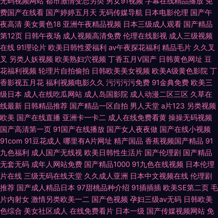
无码视频网站
都市激情变态另类
男女91视频
字幕在线精品播放
免
费国产在线看
国产婷婷五月天
无码传媒导航
日本电影伦理
国产午
夜高清
美女黄色18
亚洲午夜精品视频
日本三级成人观看
国产精品
第12页
日韩午夜场
成人视频高清免费
伦理在线影视
成人三级视频
在线
91理论片
欧美日韩性爱福利
av午夜探花福利
精品毛片
久久叉
叉
另类人妖视频
欧美熟妇穴视频
丁香五月V国产
日韩黄色网址
豆
花福利视频
轮理片自拍偷拍
日韩欧美美女视频
欧美A级黄色影院
丁
香影视五月花
福利视频电影久久
污污污污免费
91金典免费
欧美三
级日本
成人在线吃瓜网站
成人岛国影院
成人动漫二区三区
久草在
线最新
日韩精品推荐
国产精品一区自拍
男人天堂
a片123
另类视频
欧美
国产在线直播
亚洲卡一卡二
成人在线免费看黄
操操无码视频
国产高清第一页
91国产在线播放
国产女人夜夜做
国产在线小视频
91com
91豆花成人
哪里有A片网址
精产国品
香蕉视频国产精品
91
九色福利
成人国产无线视
欧美日韩性生活片
国产伦理剧
国产精品
无套无码
成年人网站免费
国产精品1000
91九色在线视频
日本伦理
片在线
三级无码在线天堂
久久成人亚洲
日本中文视频在线
伦理剧
推荐
国产成人精品日本
97甜桃品种介绍
91插插插
欧美SE第二页
毛
片内射女
激情另类欧美一二
国产色视频
孕妇三级av无码
日韩欧美
色综合
美女社区成人
在线免费看片
日本一级
国产传媒视频网站
免