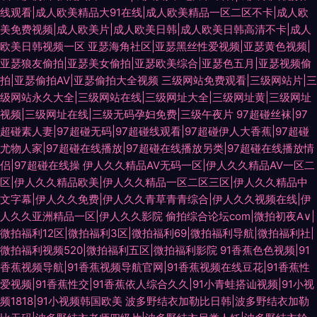
线观看|成人欧美精品大91在线|成人欧美精品一区二区不卡|成人欧
美免费视频|成人欧美片|成人欧美日韩|成人欧美日韩高清不卡|成人
欧美日韩视频一区
亚瑟海角社区|亚瑟黑丝性爱视频|亚瑟黄色视频|
亚瑟狼友偷拍|亚瑟美女偷拍|亚瑟欧美综合|亚瑟色五月|亚瑟视频偷
拍|亚瑟偷拍AV|亚瑟偷拍大全视频
三级网站免费观看|三级网站片|三
级网站永久大全|三级网站在线|三级网址大全|三级网址黄|三级网址
视频|三级网址在线|三级无码孕妇免费|三级午夜片
97超碰丝袜|97
超碰素人妻|97超碰无码|97超碰线观看|97超碰伊人大香蕉|97超碰
尤物人家|97超碰在线播放|97超碰在线播放另类|97超碰在线播放情
侣|97超碰在线操
伊人久久精品AV无码一区|伊人久久精品AV一区二
区|伊人久久精品欧美|伊人久久精品一区二区三区|伊人久久精品中
文字幕|伊人久久免费|伊人久久青草青青综合|伊人久久视频在线|伊
人久久亚洲精品一区|伊人久久影院
偷拍综合论坛com|微拍初夜A∨|
微拍福利12区|微拍福利3区|微拍福利69|微拍福利导航|微拍福利社|
微拍福利视频520|微拍福利五区|微拍福利影院
91香蕉色色视频|91
香蕉视频导航|91香蕉视频导航官网|91香蕉视频在线豆花|91香蕉性
爱视频|91香蕉性交|91香蕉依人综合久久|91小青蛙搭讪视频|91小视
频1818|91小视频韩国欧美
波多野结衣加勒比日韩|波多野结衣加勒