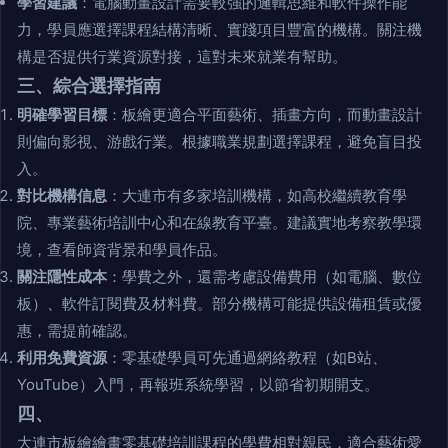
學習建議
：電腦動畫設計需要較強的邏輯思維和軟件操作能
力，學員應選擇課程結構清晰、實踐項目豐富的機構。關注機
構是否提供行業資源對接，這對未來就業有幫助。
三、綜合選擇指南
明確學習目標
：板繪更適合平面藝術、插畫方向，而動畫設計
則偏向影視、游戲行業。根據職業規劃選擇課程，避免盲目投
入。
對比機構信息
：大連市有多家培訓機構，如高校繼續教育學
院、專業藝術培訓中心和在線教育平臺。建議實地考察教學環
境，查看師資背景和學員作品。
關注隱性成本
：學費之外，還需考慮設備費用（如電腦、數位
板）、軟件訂閱費及材料費。部分機構可能提供設備租賃或優
惠，需提前確認。
利用免費資源
：零基礎學員可先通過網絡教程（如B站、
YouTube）入門，再報班系統學習，以節省初期開支。
四、
大連市板繪繪畫零基礎培訓課程的學費相對親民，適合藝術愛